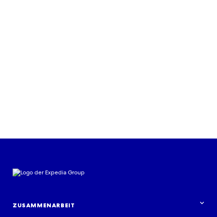
FALLSTUDIE
Schöpfen Sie Ihr Potenzial aus
mithilfe der Geschichten unserer
Partner
Mehr erfahren
ZUSAMMENARBEIT