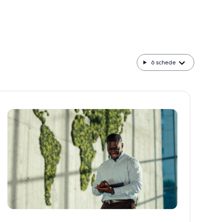
6
schede