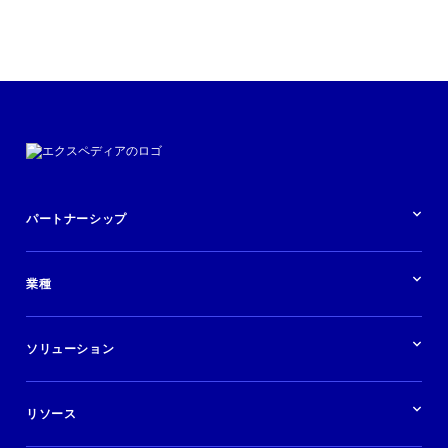
パートナーシップ
パートナーシップの概要
業種
業界の概要
ホテル
ソリューション
バケーションレンタル
ブランドおよび広告代理店
ソリューションの概要
航空会社
在庫を販売する
目的地
リソース
快適な旅行体験を提供する
旅行会社
広告掲載