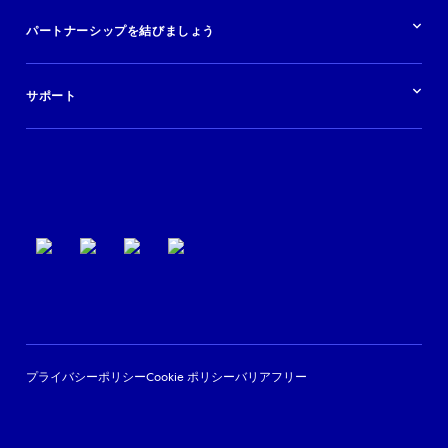
クルーズ
リソースの概要
レンタカー
調査と分析
パートナーシップを結びましょう
金融機関
ブログ
現地ツアー
活用事例
今すぐ始める
ポッドキャスト
ログイン
イベント
サポート
パートナーサポート
利用規約
プライバシーポリシー
Cookie ポリシー
バリアフリー