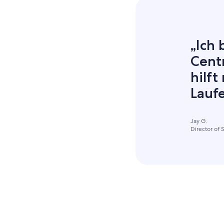
„Ich 
Centr
hilf
Lauf
Jay G.
Director of 