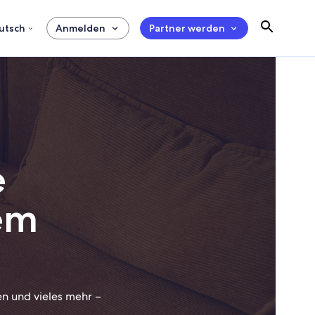
utsch
Anmelden
Partner werden
e
em
en und vieles mehr –