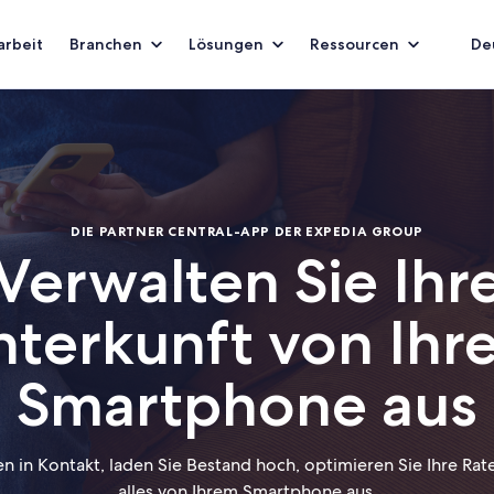
rbeit
Branchen
Lösungen
Ressourcen
De
DIE PARTNER CENTRAL-APP DER EXPEDIA GROUP
Verwalten Sie Ihr
nterkunft von Ihr
Smartphone aus
en in Kontakt, laden Sie Bestand hoch, optimieren Sie Ihre Rat
alles von Ihrem Smartphone aus.