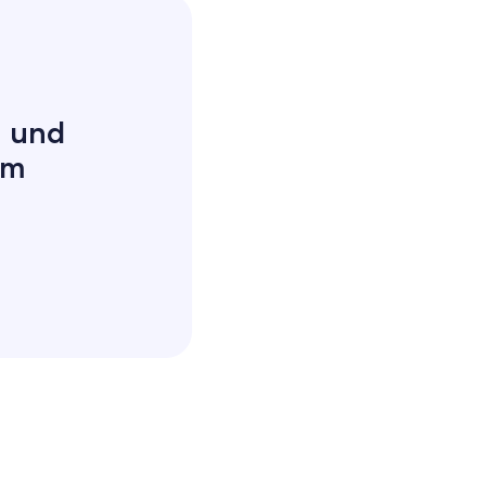
n und
em