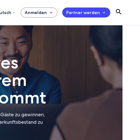
utsch
Anmelden
Partner werden
ves
hrem
kommt
s Gäste zu gewinnen,
erkunftsbestand zu