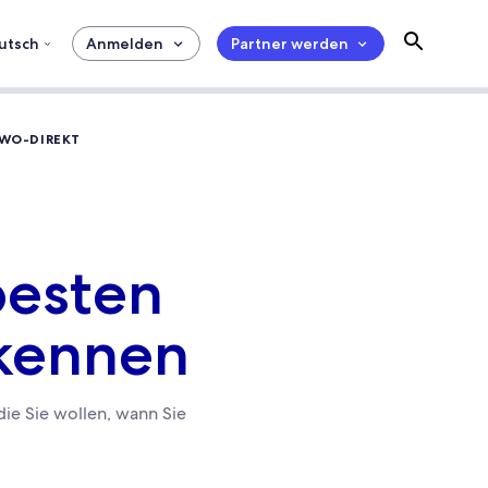
utsch
Anmelden
Partner werden
EWO-DIREKT
besten
 kennen
ie Sie wollen, wann Sie