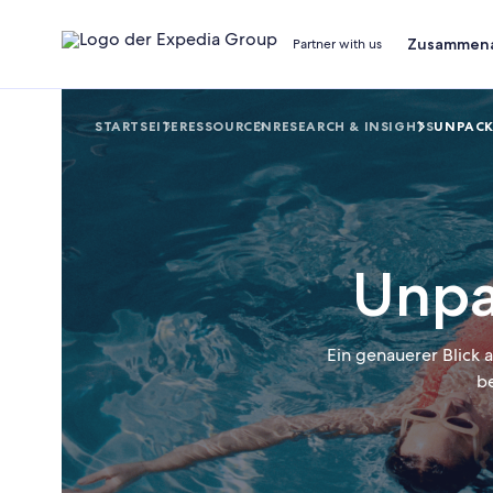
Zusammena
Partner with us
STARTSEITE
RESSOURCEN
RESEARCH & INSIGHTS
UNPACK
Unpa
Ein genauerer Blick 
b