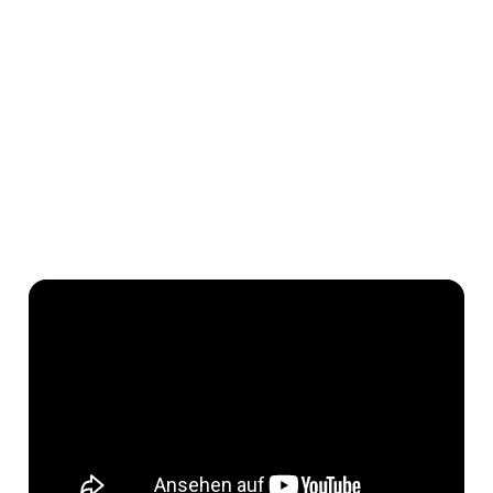
Heben Sie hervor, was Ihr Hotel auszeichnet, und ändern Sie es
je nach Ihren Bedürfnissen mit individuellen Texten und Fotos.