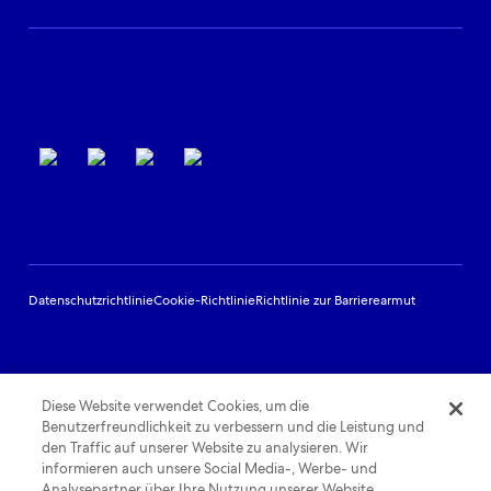
Support für Partner
Nutzungsbedingungen
Datenschutzrichtlinie
Cookie-Richtlinie
Richtlinie zur Barrierearmut
Diese Website verwendet Cookies, um die
Benutzerfreundlichkeit zu verbessern und die Leistung und
den Traffic auf unserer Website zu analysieren. Wir
informieren auch unsere Social Media-, Werbe- und
Analysepartner über Ihre Nutzung unserer Website.