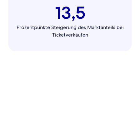
13,5
Prozentpunkte Steigerung des Marktanteils bei
Ticketverkäufen
"Bei gesponserten
„Die Expedia Group
Einträgen für
bietet uns eine
Flügen ist es
kombinierte
wichtig, dass die
Reichweite im
Texte unsere
oberen, mittleren
einzigartigen
und unteren
Qualitäten
Trichter mit