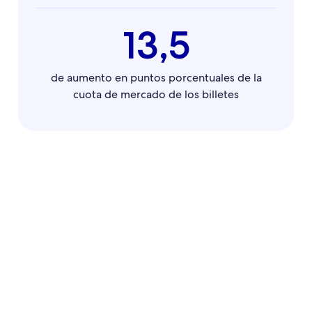
13,5
de aumento en puntos porcentuales de la
cuota de mercado de los billetes
"Para los anuncios
"Expedia Group nos
patrocinados de
proporciona un
vuelos, es
alcance combinado
fundamental que el
en el embudo
texto nos permita
superior, medio e
destacar nuestras
inferior con