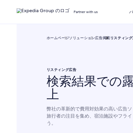
Partner with us
ホームページ
ソリューション
広告掲載
リスティング
リスティング広告
検索結果での
上
弊社の革新的で費用対効果の高い広告ソ
旅行者の注目を集め、宿泊施設やフライ
う。