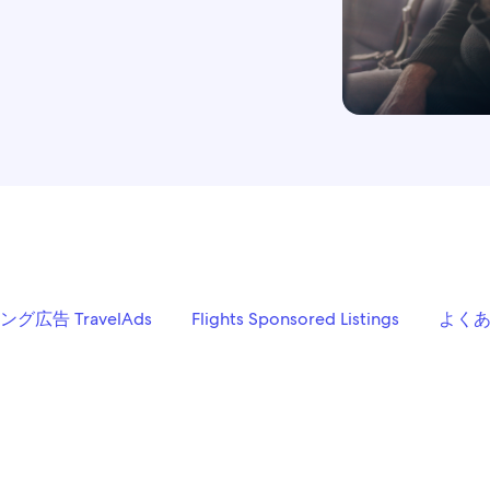
グ広告 TravelAds
Flights Sponsored Listings
よく