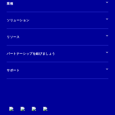
業種
業界の概要
ホテル
ソリューション
バケーションレンタル
ブランドおよび広告代理店
ソリューションの概要
航空会社
在庫を販売する
目的地
リソース
快適な旅行体験を提供する
旅行会社
広告掲載
クルーズ
リソースの概要
レンタカー
調査と分析
パートナーシップを結びましょう
金融機関
ブログ
現地ツアー
活用事例
今すぐ始める
ポッドキャスト
ログイン
イベント
サポート
パートナーサポート
利用規約