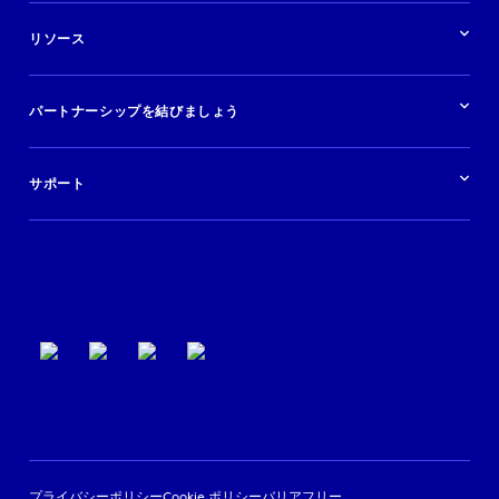
ソリューションの概要
航空会社
在庫を販売する
目的地
リソース
快適な旅行体験を提供する
旅行会社
広告掲載
クルーズ
リソースの概要
レンタカー
調査と分析
パートナーシップを結びましょう
金融機関
ブログ
現地ツアー
活用事例
今すぐ始める
ポッドキャスト
ログイン
イベント
サポート
パートナーサポート
利用規約
プライバシーポリシー
Cookie ポリシー
バリアフリー