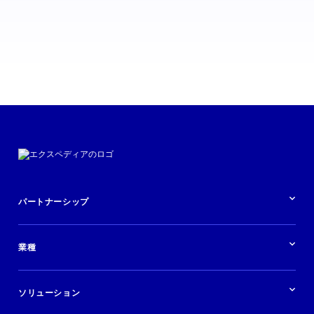
パートナーシップ
パートナーシップの概要
業種
業界の概要
ホテル
ソリューション
バケーションレンタル
ブランドおよび広告代理店