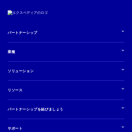
パートナーシップ
パートナーシップの概要
業種
業界の概要
ホテル
ソリューション
バケーションレンタル
ブランドおよび広告代理店
ソリューションの概要
航空会社
在庫を販売する
目的地
リソース
快適な旅行体験を提供する
旅行会社
広告掲載
クルーズ
リソースの概要
レンタカー
調査と分析
パートナーシップを結びましょう
金融機関
ブログ
現地ツアー
活用事例
今すぐ始める
ポッドキャスト
ログイン
イベント
サポート