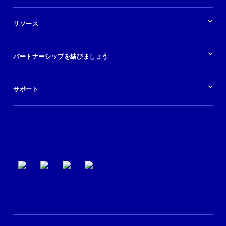
ブランドおよび広告代理店
ソリューションの概要
航空会社
在庫を販売する
目的地
リソース
快適な旅行体験を提供する
旅行会社
広告掲載
クルーズ
リソースの概要
レンタカー
調査と分析
パートナーシップを結びましょう
金融機関
ブログ
現地ツアー
活用事例
今すぐ始める
ポッドキャスト
ログイン
イベント
サポート
パートナーサポート
利用規約