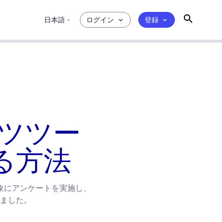
日本語
ログイン
登録
ーツツー
る方法
象にアンケートを実施し、
ました。