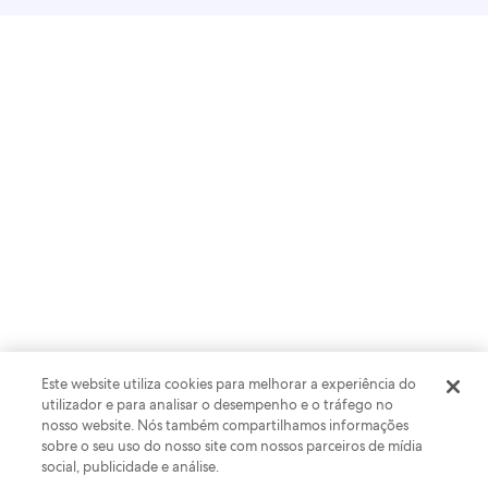
Este website utiliza cookies para melhorar a experiência do
utilizador e para analisar o desempenho e o tráfego no
PESQUISAS E DADOS
nosso website. Nós também compartilhamos informações
Unpack ’25: tendências de viagem
sobre o seu uso do nosso site com nossos parceiros de mídia
social, publicidade e análise.