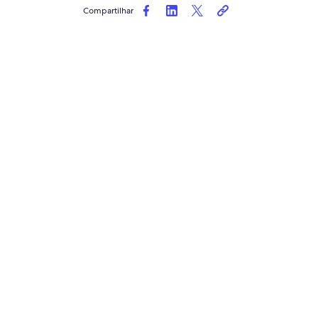
Compartilhar
PUBLICAÇÃO DE BLOG
Insights sobre viajantes do terceiro