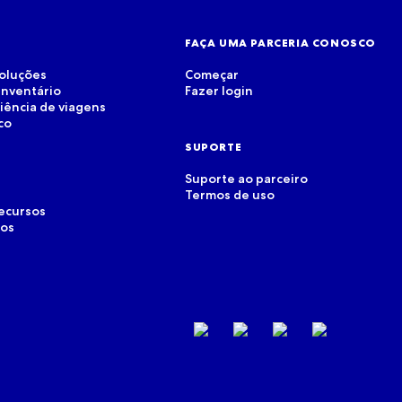
FAÇA UMA PARCERIA CONOSCO
soluções
Começar
inventário
Fazer login
riência de viagens
co
SUPORTE
Suporte ao parceiro
Termos de uso
recursos
dos