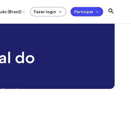
ês (Brasil)
Fazer login
Participar
al do
 fáceis de usar e uma