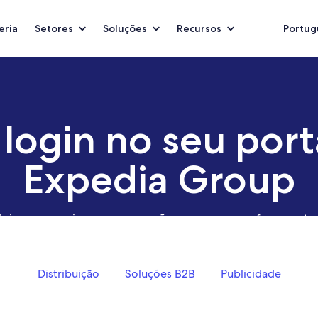
eria
Setores
Soluções
Recursos
Portugu
 login no seu port
Expedia Group
cios e gerencie as suas operações com as nossas ferramentas
tecnologia avançada de viagem.
Distribuição
Soluções B2B
Publicidade