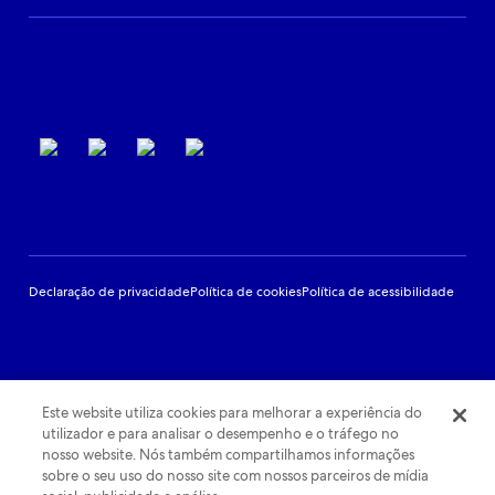
Suporte ao parceiro
Termos de uso
Declaração de privacidade
Política de cookies
Política de acessibilidade
Este website utiliza cookies para melhorar a experiência do
utilizador e para analisar o desempenho e o tráfego no
nosso website. Nós também compartilhamos informações
sobre o seu uso do nosso site com nossos parceiros de mídia