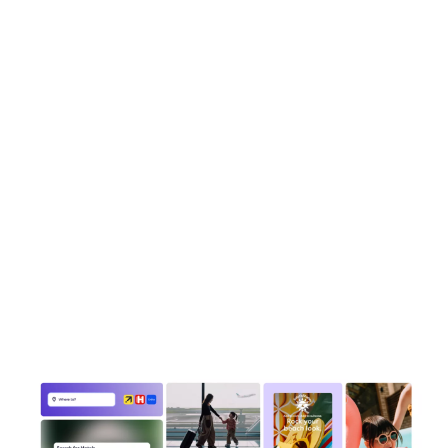
de sinais mensais sobre estilo de vida a partir de buscas e
reservas de viagens reais**
países alcançados por meio das marcas do Expedia
Group e nossa rede B2B***