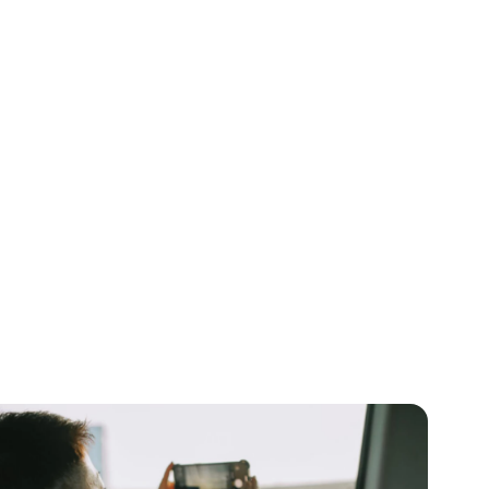
rede B2B global
ce a centenas de
ajantes³.