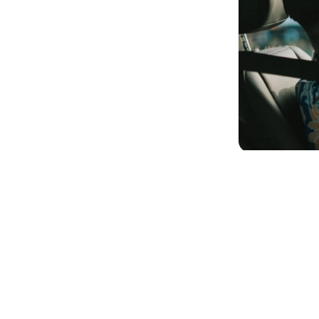
mais gastos de viajantes que
reservam pacotes de aluguel de
carros em nossas marcas, em