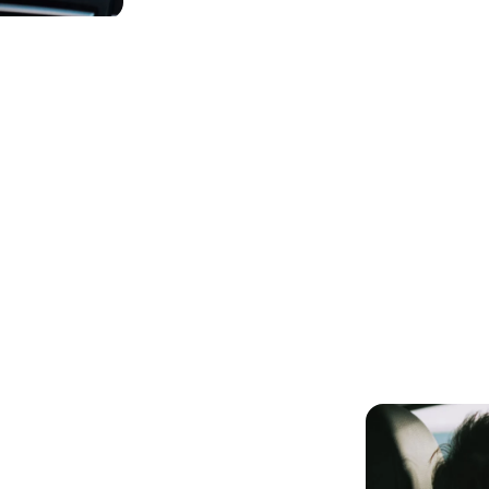
luguel de carro por
empresas da nossa 
 viajantes em nossas
ampliam o seu alcan
marcas de viagem²
milhões de vi