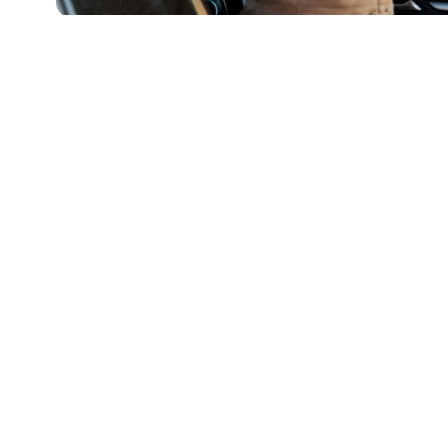
de buscas de a
mês feitas por
mais de 200 