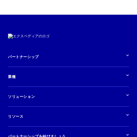
パートナーシップ
パートナーシップの概要
業種
業界の概要
ホテル
ソリューション
バケーションレンタル
ブランドおよび広告代理店
ソリューションの概要
航空会社
在庫を販売する
目的地
リソース
快適な旅行体験を提供する
旅行会社
広告掲載
クルーズ
リソースの概要
レンタカー
調査と分析
パートナーシップを結びましょう