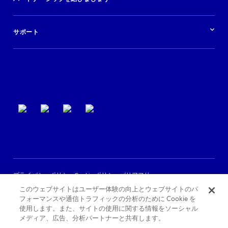
金融機関
ブログ
現地ツアー
活用事例
今すぐ始める
ポッドキャスト
ログイン
イベント
サポート
パートナーサポート
利用規約
プライバシーポリシー
Cookie ポリシー
バリアフリー
このウェブサイトはユーザー体験の向上とウェブサイトのパ
フォーマンスや通信トラフィックの分析のために Cookie を
使用します。また、サイトの使用に関する情報をソーシャル
メディア、広告、分析パートナーと共有します。