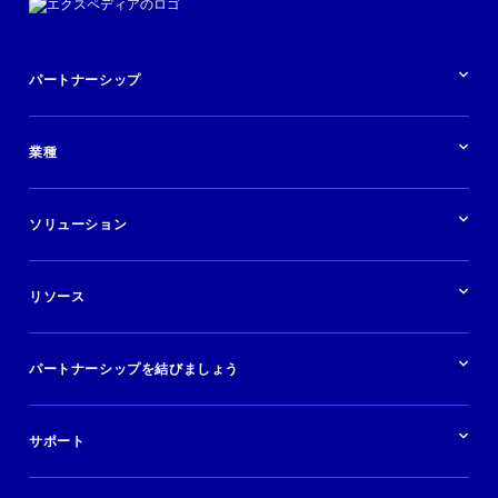
パートナーシップ
パートナーシップの概要
業種
業界の概要
ホテル
ソリューション
バケーションレンタル
ブランドおよび広告代理店
ソリューションの概要
航空会社
在庫を販売する
目的地
リソース
快適な旅行体験を提供する
旅行会社
広告掲載
クルーズ
リソースの概要
レンタカー
調査と分析
パートナーシップを結びましょう
金融機関
ブログ
現地ツアー
活用事例
今すぐ始める
ポッドキャスト
ログイン
イベント
サポート
パートナーサポート