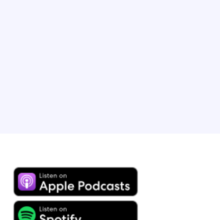
築に携わり、キャリアを積みました。現在は、弊社サ
イトのロイヤルティ プログラム開発を率いています。
Expedia Group では、ロイヤルティ プログラムの拡大
や調査プロジェクトの立ち上げを担当し、戦略的事業
のリーダーとして欠かせない役割を果たしてきまし
た。現在は、妻とやんちゃ盛りの子供と一緒にイリノ
イ州シカゴに住んでいます。