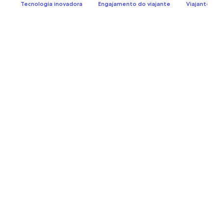
Tecnologia inovadora
Engajamento do viajante
Viajantes de