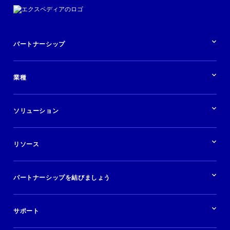
パートナーシップ
パートナーシップの概要
業種
業界の概要
ホテル
ソリューション
バケーションレンタル
ブランドおよび広告代理店
ソリューションの概要
航空会社
在庫を販売する
目的地
リソース
快適な旅行体験を提供する
旅行会社
広告掲載
クルーズ
リソースの概要
レンタカー
調査と分析
パートナーシップを結びましょう
金融機関
ブログ
現地ツアー
活用事例
今すぐ始める
ポッドキャスト
ログイン
イベント
サポート