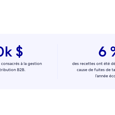
0k $
6 
consacrés à la gestion
des recettes ont été d
stribution B2B.
cause de fuites de ta
l’année éc