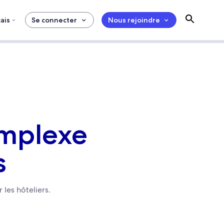
ais
Se connecter
Nous rejoindre
omplexe
s
 les hôteliers.