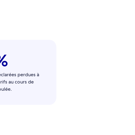
%
éclarées perdues à
rifs au cours de
oulée.