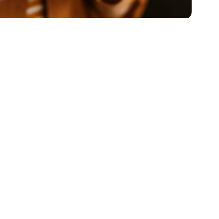
des voyageurs membres de
programmes de fidélité estiment
qu’il est important de réserver en
utilisant un programme de
récompenses dont ils sont membres³