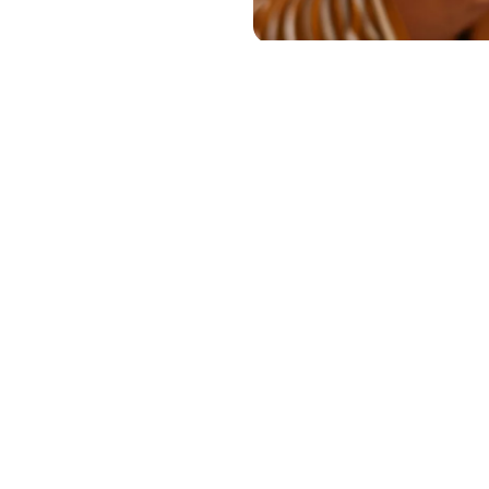
En moyenne, les voyageurs
consultent 141 pages de contenu sur
les voyages dans les 45 jours qui
précèdent la réservation.²