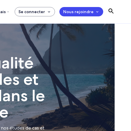
ais
Se connecter
Nous rejoindre
alité
des et
dans le
e
 nos études de cas et