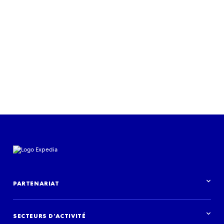
réseau aérien
Écouter
PARTENARIAT
Aperçu des partenariats
SECTEURS D’ACTIVITÉ