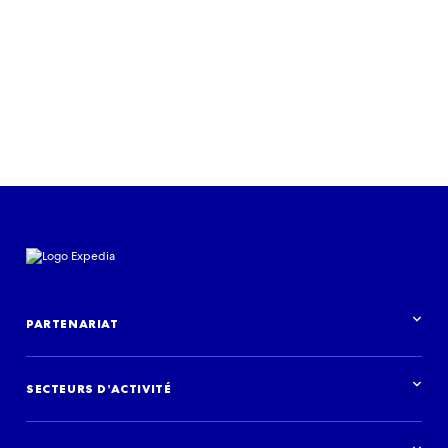
PARTENARIAT
Aperçu des partenariats
SECTEURS D’ACTIVITÉ
Vue d’ensemble des secteurs d’activité