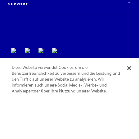
Anmelden
Veranstaltungen
SUPPORT
Support für Partner
Nutzungsbedingungen
Diese Website verwendet Cookies, um die
Benutzerfreundlichkeit zu verbessern und die Leistung und
den Traffic auf unserer Website zu analysieren. Wir
informieren auch unsere Social Media-, Werbe- und
Analysepartner über Ihre Nutzung unserer Website.
Datenschutzrichtlinie
Cookie-Richtlinie
Richtlinie zur Barrierearmut