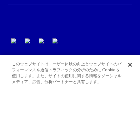
パートナーサポート
利用規約
このウェブサイトはユーザー体験の向上とウェブサイトのパ
フォーマンスや通信トラフィックの分析のために Cookie を
使用します。また、サイトの使用に関する情報をソーシャル
メディア、広告、分析パートナーと共有します。
プライバシーポリシー
Cookie ポリシー
バリアフリー