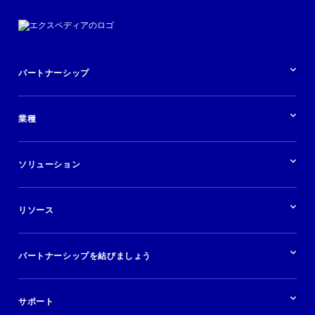
パートナーシップ
パートナーシップの概要
業種
業界の概要
ホテル
ソリューション
バケーションレンタル
ブランドおよび広告代理店
ソリューションの概要
航空会社
在庫を販売する
目的地
リソース
快適な旅行体験を提供する
旅行会社
広告掲載
クルーズ
リソースの概要
レンタカー
調査と分析
パートナーシップを結びましょう
金融機関
ブログ
現地ツアー
活用事例
今すぐ始める
ポッドキャスト
ログイン
イベント
サポート