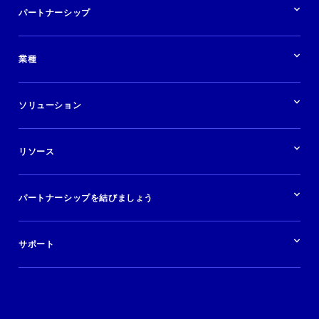
パートナーシップ
パートナーシップの概要
業種
業界の概要
ホテル
ソリューション
バケーションレンタル
ブランドおよび広告代理店
ソリューションの概要
航空会社
在庫を販売する
目的地
リソース
快適な旅行体験を提供する
旅行会社
広告掲載
クルーズ
リソースの概要
レンタカー
調査と分析
パートナーシップを結びましょう
金融機関
ブログ
現地ツアー
活用事例
今すぐ始める
ポッドキャスト
ログイン
イベント
サポート
パートナーサポート
利用規約