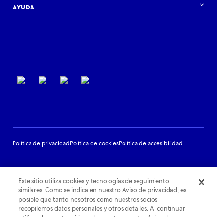
Iniciar sesión
Eventos
AYUDA
Asistencia para colaboradores
Condiciones de uso
Política de privacidad
Política de cookies
Política de accesibilidad
Este sitio utiliza cookies y tecnologías de seguimiento
similares. Como se indica en nuestro Aviso de privacidad, es
posible que tanto nosotros como nuestros socios
recopilemos datos personales y otros detalles. Al continuar