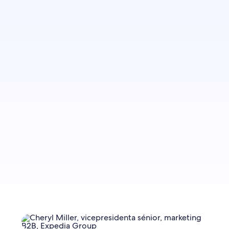
Regístrate si quieres recibir una notificación
cuando publiquemos más entradas.
Registrarme ahora