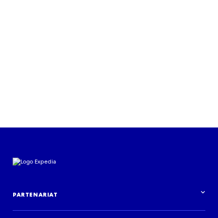
Écoutez des perspectives
d’experts
Écouter maintenant
PARTENARIAT
Aperçu des partenariats