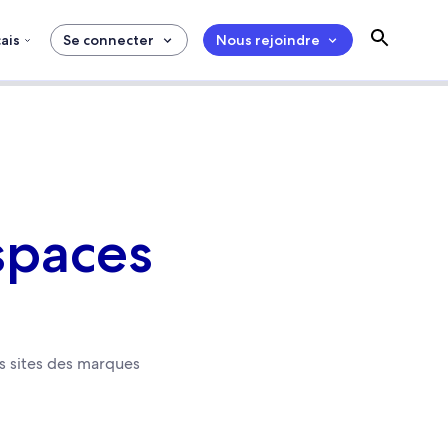
ais
Se connecter
Nous rejoindre
espaces
es sites des marques