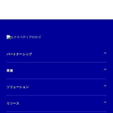
パートナーシップ
パートナーシップの概要
業種
業界の概要
ホテル
ソリューション
バケーションレンタル
ブランドおよび広告代理店
ソリューションの概要
航空会社
在庫を販売する
目的地
リソース
快適な旅行体験を提供する
旅行会社
広告掲載
クルーズ