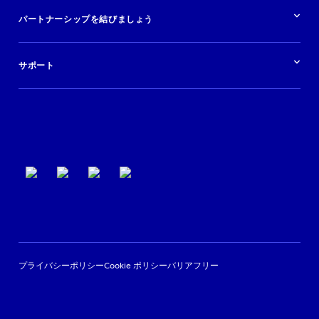
リソースの概要
レンタカー
調査と分析
パートナーシップを結びましょう
金融機関
ブログ
現地ツアー
活用事例
今すぐ始める
ポッドキャスト
ログイン
イベント
サポート
パートナーサポート
利用規約
プライバシーポリシー
Cookie ポリシー
バリアフリー