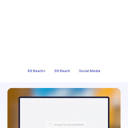
EG Reach+
EG Reach
Social Media