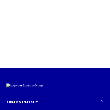
RESSOURCEN
Bleiben Sie dank aktueller
Reisestudien und Expertentipps auf
dem Laufenden
Ressourcen entdecken
ZUSAMMENARBEIT