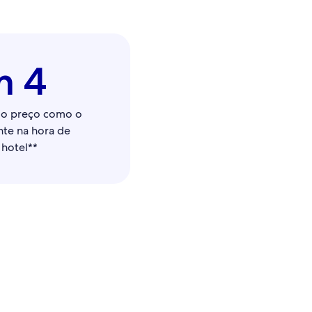
m 4
m o preço como o
nte na hora de
 hotel**