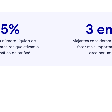
15%
3 e
 número líquido de
viajantes considera
parceiros que ativam o
fator mais importa
mático de tarifas*
escolher um