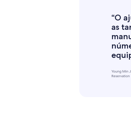
“O a
as ta
manu
núme
equip
Young Min 
Reservation