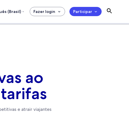
ês (Brasil)
Fazer login
Participar
vas ao
tarifas
itivas e atrair viajantes