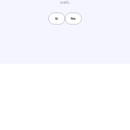
web.
Sí
No