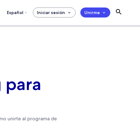
Español
Iniciar sesión
Unirme
g para
ómo unirte al programa de