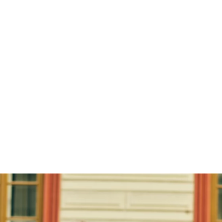
e encanta viajar y también recomendar viajes a familiares y ami
ido sacarle partido a su afición uniéndose al programa de afil
Group a fin de promover productos y servicios relacionados c
ue se correspondan con sus intereses y su experiencia.
a la libertad de la que dispone para elegir lo que quiere promo
e recomendar a su público los vuelos, los hoteles, las visitas,
 y los productos de viajes que le gustan y obtener una comisi
fectuada a través de su enlace de afiliado exclusivo.
rograma de afiliación de Expedia Group, Álex puede convertir
viajes en un negocio rentable que le permita obtener dinero m
ciendo lo que más le gusta.