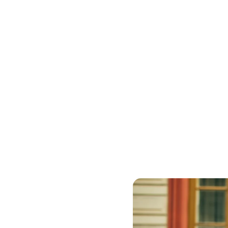
A Álex l
Ha decid
Expedia 
viajes q
Gracias 
Álex pued
cruceros
reserva e
Con el p
por los 
sigue ha