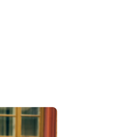
gos.
iación de
on los
cionar,
 los
ón por cada
 su pasión
ientras