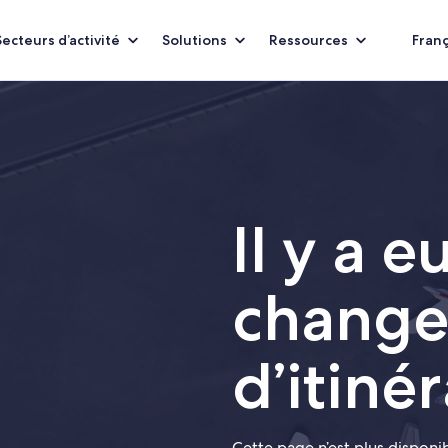
Secteurs d’activité
Solutions
Ressources
Franç
Il y a e
chang
d’itinér
Cette page n’est plus dispon