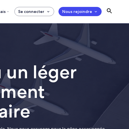
ais
Se connecter
Nous rejoindre
u un léger
ement
aire
ible. Nous nous excusons pour la gêne occasionnée.