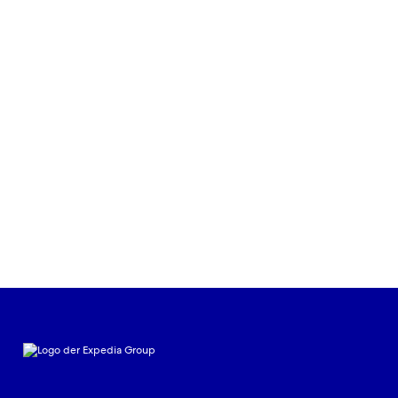
SCHNITTSTELLEN-OPTIONEN DER EXPEDIA
GROUP
Skalieren Sie Ihr Unternehmen mit
einem zuverlässigen Software-
Partner
Mehr erfahren