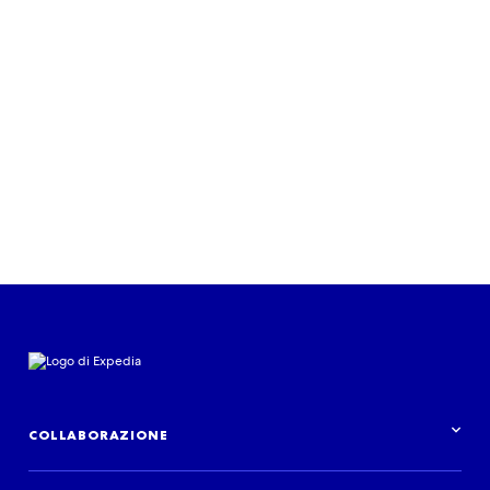
GROUP
Fai crescere la tua attività con un
provider di software affidabile
Scopri di più
COLLABORAZIONE
Panoramica delle collaborazioni