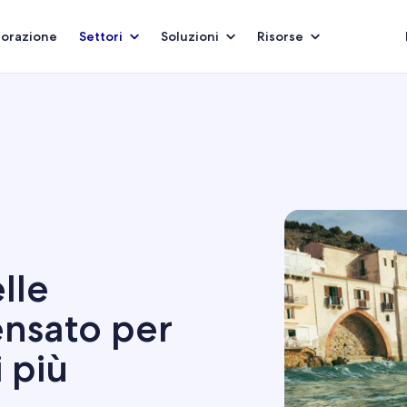
borazione
Settori
Soluzioni
Risorse
lle
ensato per
i più