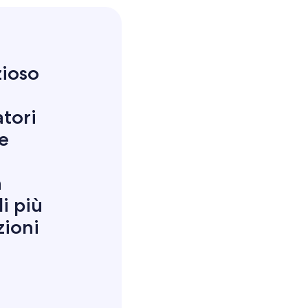
zioso
atori
e
n
i più
zioni