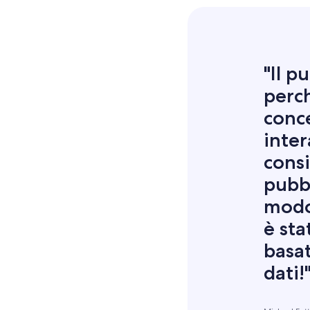
"Il p
perch
conce
inte
consi
pubb
modo 
è sta
basat
dati!