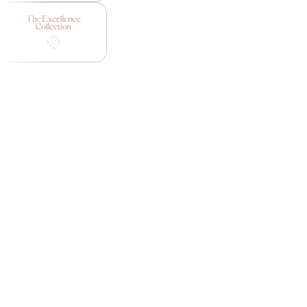
di iscritti ai nostri programmi fedeltà, che spendono di
più a biglietto e prenotano più spesso rispetto ai non