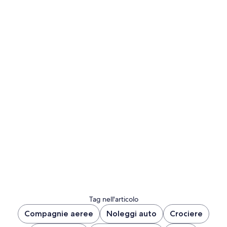
volo
da
Los
Angeles
a
Washington
DC)
hospitalitynet
Leggi
l'articolo
Tag nell'articolo
Compagnie aeree
Noleggi auto
Crociere