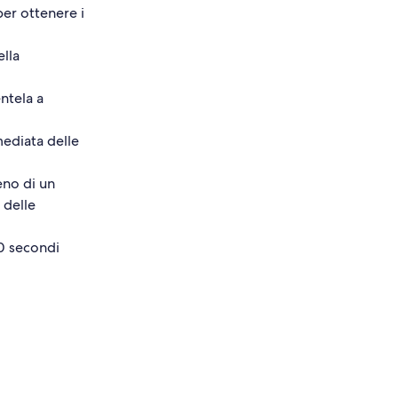
per ottenere i
ella
entela a
mediata delle
eno di un
 delle
20 secondi